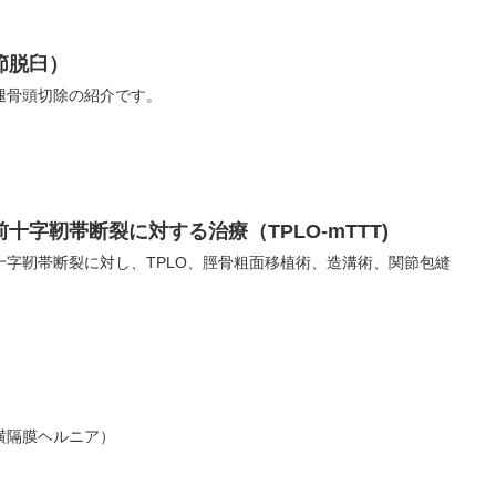
節脱臼）
腿骨頭切除の紹介です。
十字靭帯断裂に対する治療（TPLO-mTTT)
十字靭帯断裂に対し、TPLO、脛骨粗面移植術、造溝術、関節包縫
横隔膜ヘルニア）