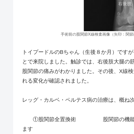
手術前の股関節X線検査画像（矢印：関
トイプードルのBちゃん（生後８か月）です
とで来院しました。触診では、右後肢大腿の
股関節の痛みがわかりました。その後、X線
れる変化が確認されました。
レッグ・カルベ・ペルテス病の治療は、概ね
①股関節全置換術 股関節の機能を温
ます